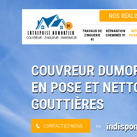
NOS RÉALI
TRAVAUX DE
RÉPARATION
NET
ZINGUERIE
CHEMINÉE 91
POSE
91
COUVREUR DUMOR
EN POSE ET NETT
GOUTTIÈRES
indispon
CONTACTEZ-NOUS
ou