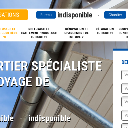
indisponible
SATIONS
-
Bureau
Chantier
TOYAGE ET
NETTOYAGE ET
RÉNOVATION ET
RÉPARATION
COUVR
 GOUTTIÈRE
TRAITEMENT HYDROFUGE
CHANGEMENT DE
TOITURE 91
FONTE
91
TOITURE 91
TOITURE 91
B
TIER SPÉCIALISTE
DE
OYAGE DE
-
ible
indisponible